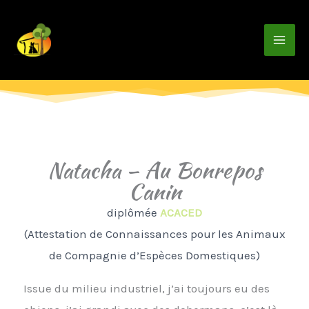
Aller
au
contenu
Natacha – Au Bonrepos
Canin
diplômée
ACACED
(Attestation de Connaissances pour les Animaux
de Compagnie d’Espèces Domestiques)
Issue du milieu industriel, j’ai toujours eu des