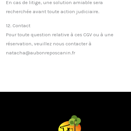
En cas de litige, une solution amiable sera
recherchée avant toute action judiciaire.
12. Contact
Pour toute question relative à ces CGV ou à une
réservation, veuillez nous contacter à
natacha@aubonreposcanin.fr